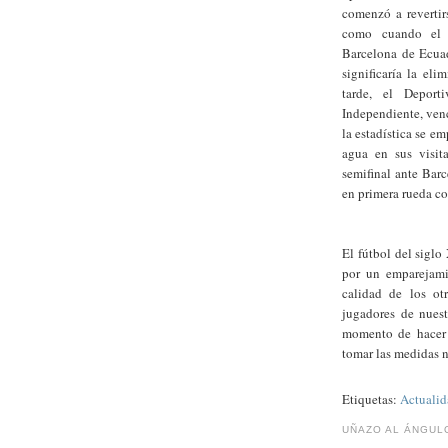
comenzó a revertir
como cuando el e
Barcelona de Ecuad
significaría la el
tarde, el Deport
Independiente, venc
la estadística se e
agua en sus visit
semifinal ante Bar
en primera rueda c
El fútbol del siglo
por un emparejami
calidad de los ot
jugadores de nuest
momento de hacer 
tomar las medidas n
Etiquetas:
Actualid
UÑAZO AL ÁNGUL