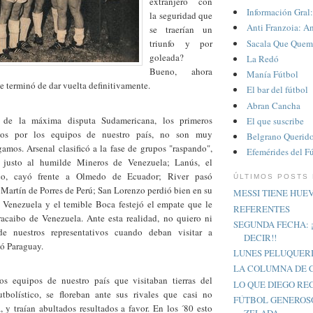
extranjero con
Información Gral:
la seguridad que
Anti Franzoia: A
se traerían un
Sacala Que Quem
triunfo y por
goleada?
La Redó
Bueno, ahora
Manía Fútbol
se terminó de dar vuelta definitivamente.
El bar del fútbol
Abran Cancha
de la máxima disputa Sudamericana, los primeros
El que suscribe
idos por los equipos de nuestro país, no son muy
Belgrano Querid
amos. Arsenal clasificó a la fase de grupos "raspando",
Efemérides del F
 justo al humilde Mineros de Venezuela; Lanús, el
o, cayó frente a Olmedo de Ecuador; River pasó
ÚLTIMOS POSTS
Martín de Porres de Perú; San Lorenzo perdió bien en su
MESSI TIENE HUE
e Venezuela y el temible Boca festejó el empate que le
REFERENTES
acaibo de Venezuela. Ante esta realidad, no quiero ni
SEGUNDA FECHA: 
e nuestros representativos cuando deban visitar a
DECIR!!
 ó Paraguay.
LUNES PELUQUER
LA COLUMNA DE 
os equipos de nuestro país que visitaban tierras del
LO QUE DIEGO R
bolístico, se floreban ante sus rivales que casi no
FÚTBOL GENEROS
, y traían abultados resultados a favor. En los ´80 esto
ZELADA