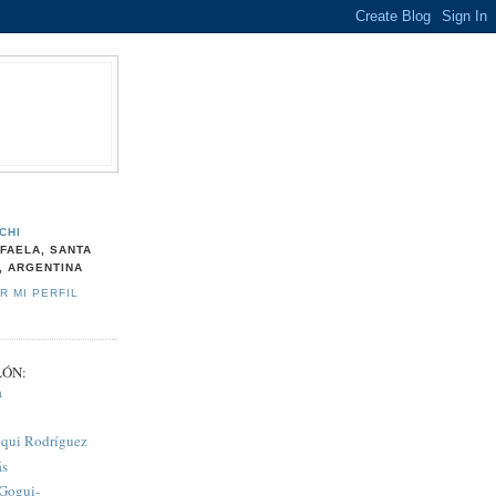
CHI
FAELA, SANTA
, ARGENTINA
R MI PERFIL
LÓN:
a
iqui Rodríguez
ás
 Gogui-