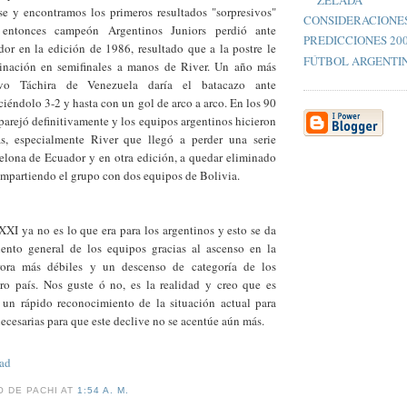
se y encontramos los primeros resultados "sorpresivos"
CONSIDERACIONES
ntonces campeón Argentinos Juniors perdió ante
PREDICCIONES 20
or en la edición de 1986, resultado que a la postre le
FÚTBOL ARGENTIN
iminación en semifinales a manos de River. Un año más
ivo Táchira de Venezuela daría el batacazo ante
iéndolo 3-2 y hasta con un gol de arco a arco. En los 90
mparejó definitivamente y los equipos argentinos hicieron
as, especialmente River que llegó a perder una serie
celona de Ecuador y en otra edición, a quedar eliminado
ompartiendo el grupo con dos equipos de Bolivia.
 XXI ya no es lo que era para los argentinos y esto se da
ento general de los equipos gracias al ascenso en la
rora más débiles y un descenso de categoría de los
ro país. Nos guste ó no, es la realidad y creo que es
un rápido reconocimiento de la situación actual para
ecesarias para que este declive no se acentúe aún más.
ad
O DE PACHI AT
1:54 A. M.