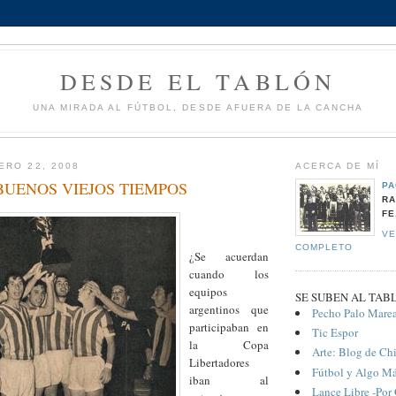
DESDE EL TABLÓN
UNA MIRADA AL FÚTBOL, DESDE AFUERA DE LA CANCHA
ERO 22, 2008
ACERCA DE MÍ
UENOS VIEJOS TIEMPOS
PA
RA
FE
VE
COMPLETO
¿Se acuerdan
cuando los
equipos
SE SUBEN AL TAB
argentinos que
Pecho Palo Mare
participaban en
Tic Espor
la Copa
Arte: Blog de Ch
Libertadores
Fútbol y Algo M
iban al
Lance Libre -Por