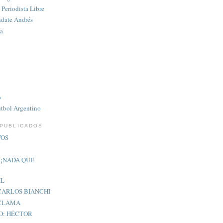
 Periodista Libre
ndate Andrés
a
o
útbol Argentino
 PUBLICADOS
VOS
¡¡NADA QUE
IL
CARLOS BIANCHI
ECLAMA
O: HÉCTOR